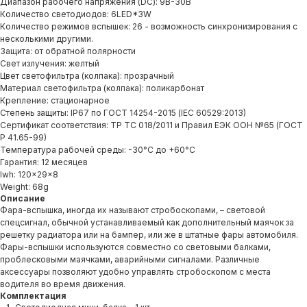
Диапазон рабочего напряжения (DC): 9В-30В
Количество светодиодов: 6LED*3W
Количество режимов вспышек: 26 - возможность синхронизирования с
несколькими другими.
Защита: от обратной полярности
Свет излучения: желтый
Цвет светофильтра (колпака): прозрачный
Материал светофильтра (колпака): поликарбонат
Крепление: стационарное
Степень защиты: IP67 по ГОСТ 14254-2015 (IЕС 60529:2013)
Сертификат соответствия: ТР ТС 018/2011 и Правил ЕЭК ООН №65 (ГОСТ
Р 41.65-99)
Температура рабочей среды: -30°С до +60°С
Гарантия: 12 месяцев
lwh: 120x29x8
Weight: 68g
Описание
Продукция
Фара-вспышка, иногда их называют стробоскопами, – световой
спецсигнал, обычной устанавливаемый как дополнительный маячок за
О компании
решетку радиатора или на бампер, или же в штатные фары автомобиля.
Фары-вспышки используются совместно со световыми балками,
Доставка и оплата
проблесковыми маячками, аварийными сигналами. Различные
аксессуары позволяют удобно управлять стробоскопом с места
Вопросы и ответы
водителя во время движения.
Как купить?
Комплектация