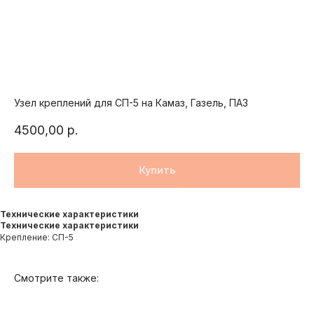
Продукция
Узел креплений для СП-5 на Камаз, Газель, ПАЗ
О компании
4500,00
р.
Доставка и оплата
Вопросы и ответы
Купить
Как купить?
Контакты
Технические характеристики
Технические характеристики
Крепление: СП-5
Смотрите также: