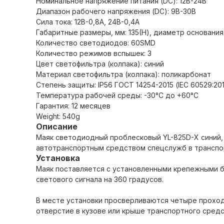
Номинальное напряжение питания (DC): 12В-24В
Диапазон рабочего напряжения (DC): 9В-30В
Сила тока: 12В-0,8А, 24В-0,4А
Габаритные размеры, мм: 135(H), диаметр основания
Количество светодиодов: 60SMD
Количество режимов вспышек: 3
Цвет светофильтра (колпака): синий
Материал светофильтра (колпака): поликарбонат
Степень защиты: IP56 ГОСТ 14254-2015 (IЕС 60529:20
Температура рабочей среды: -30°С до +60°С
Гарантия: 12 месяцев
Weight: 540g
Описание
Маяк светодиодный проблесковый YL-825D-X синий, 
автотранспортным средством спецслужб в транспор
Установка
Маяк поставляется с установленными крепежными б
светового сигнала на 360 градусов.
В месте установки просверливаются четыре проход
отверстие в кузове или крыше транспортного средс