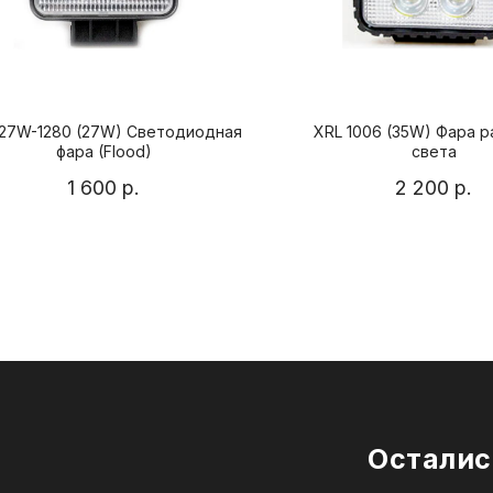
-27W-1280 (27W) Светодиодная
XRL 1006 (35W) Фара 
фара (Flood)
света
1 600
р.
2 200
р.
Осталис