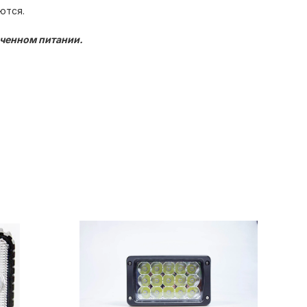
ются.
юченном питании.