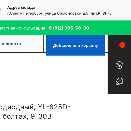
Адрес склада:
г.Санкт-Петербург, улица Самойловой д.5, лит.Р, 8H-5
латная консультация :
8
(812) 385-58-30
 и оплата
Контакты
Добавлено в корзину
одиодный, YL-825D-
х болтах, 9-30В