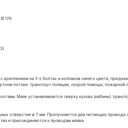
 Ø 176
13)
с креплением на 3-х болтах и колпаком синего цвета, предна
тном потоке: транспорт полиции, скорой помощи, пожарной 
олтами. Маяк устанавливается сверху кузова (кабины) транс
ных отверстия ø 7 мм. Пропускаются два питающих провода 
тва и присоединяются к проводам маяка.