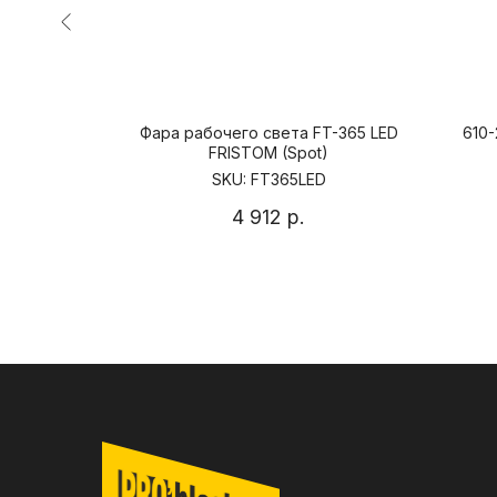
дная фара
Фара рабочего света FT-365 LED
610
FRISTOM (Spot)
SKU:
FT365LED
4 912
р.