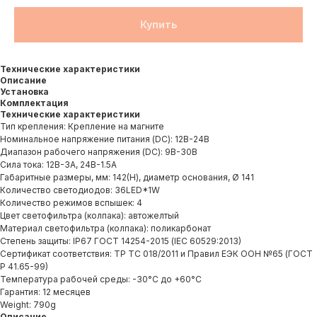
Купить
Технические характеристики
Описание
Установка
Комплектация
Технические характеристики
Тип крепления: Крепление на магните
Номинальное напряжение питания (DC): 12В-24В
Диапазон рабочего напряжения (DC): 9В-30В
Сила тока: 12В-3А, 24В-1.5А
Габаритные размеры, мм: 142(H), диаметр основания, Ø 141
Количество светодиодов: 36LED*1W
Количество режимов вспышек: 4
Цвет светофильтра (колпака): автожелтый
Материал светофильтра (колпака): поликарбонат
Степень защиты: IP67 ГОСТ 14254-2015 (IЕС 60529:2013)
Сертификат соответствия: ТР ТС 018/2011 и Правил ЕЭК ООН №65 (ГОСТ
Р 41.65-99)
Температура рабочей среды: -30°С до +60°С
Гарантия: 12 месяцев
Weight: 790g
Описание