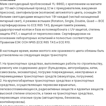
Маяк светодиодный проблесковый YL-886D, с креплением на магните
до 113 км/ч (спиральный провод 3,1 м с прикуривателем, вакуумная
присоска), светофильтром (колпаком) автожёлтого цвета, оснащён 36
белыми светодиодами мощностью 1 Вт каждый (чистый насыщенный
янтарный свет), 4 режима вспышек (Rotation, Single, Double, Quad — ВСЕ
сертифицированы по ECE R65 TA1), функция памяти режима,
ударопрочный колпак и база из поликарбоната с UV-защитой, степень
защиты IP67, с защитой от переполюсовки. Сертифицирован на
основании лабораторных испытаний и полностью соответствует
Правилам ЕЭК ООН №65 (ECE R65 TA1) и ECE R10.
В настоящее время, маяки желтого или оранжевого цвета обязаны быть
установлены на следующих видах транспорта:
1. На транспортных средствах, выполняющих работы по строительству,
ремонту или содержанию дорог (бульдозеры, автогрейдеры, катки,
самосвалы, экскаваторы), погрузке поврежденных, неисправных и
перемещаемых транспортных средств (эвакуаторы, погрузчики).
2. На крупногабаритных транспортных средствах и транспортных
средствах, осуществляющих перевозки взрывчатых,
легковоспламеняющихся, радиоактивных веществ и ядовитых веществ
высокой степени опасности, а также на транспортных средствах,
перевозящих опасные грузы (автоцистерны, бензовозы,
контейнеровозы).