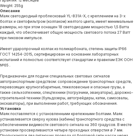
Гарантия: 12 месяцев
Weight: 255g
Описание
Маяк светодиодный проблесковый YL-831A-X, с креплением на 3-х
болтах и светофильтром (колпаком) желтого цвета, имеет минимальные
размеры, но при этом оснащен 18 светодиодами мощностью 1,5 Ватта
каждый, что обеспечивает общую мощность светового потока 27 Ватт
при пиковом импульсе.
Имеет ударопрочный колпак из поликарбоната, степень защиты IP66
ГОСТ 14254-2015, сертифицирован на основании лабораторных
испытаний и полностью соответствует стандартам и правилам ЕЭК ООН
№65 .
Предназначен для подачи специальных световых сигналов
автотранспортным средством: сопровождение транспортных средств,
перевозящих крупногабаритные, тяжеловесные и опасные грузы, а
также сельхозтехники, спецтехники (погрузчики, эвакуаторы), дорожно-
строительной техники (бульдозеры, автогрейдеры, катки, самосвалы,
экскаваторы), при выполнении работ, требующих обозначения.
Установка
Маяк поставляется с установленными крепежными болтами. Маяк
устанавливается сверху кузова (кабины) транспортного средства с
обеспечением видимости светового сигнала на 360 градусов. В месте
установки просверливаются четыре проходных отверстия ø 7 мм.
Пропускаются два питающих провода от бортовой сети шасси через