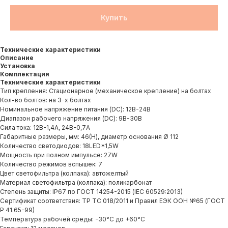
Купить
Технические характеристики
Описание
Установка
Комплектация
Технические характеристики
Тип крепления: Стационарное (механическое крепление) на болтах
Кол-во болтов: на 3-х болтах
Номинальное напряжение питания (DC): 12В-24В
Диапазон рабочего напряжения (DC): 9В-30В
Сила тока: 12В-1,4А, 24В-0,7А
Габаритные размеры, мм: 46(H), диаметр основания Ø 112
Количество светодиодов: 18LED*1,5W
Мощность при полном импульсе: 27W
Количество режимов вспышек: 7
Цвет светофильтра (колпака): автожелтый
Материал светофильтра (колпака): поликарбонат
Степень защиты: IP67 по ГОСТ 14254-2015 (IЕС 60529:2013)
Сертификат соответствия: ТР ТС 018/2011 и Правил ЕЭК ООН №65 (ГОСТ
Р 41.65-99)
Температура рабочей среды: -30°С до +60°С