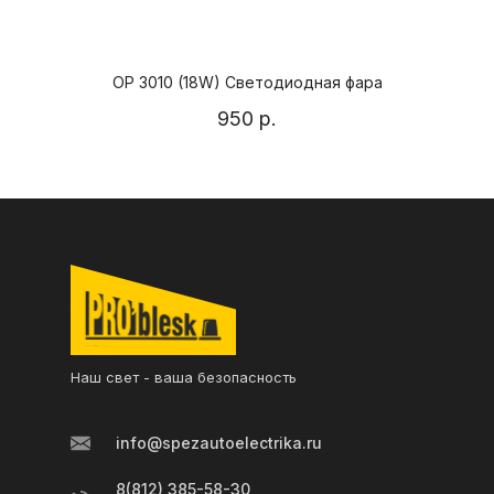
ОР 3010 (18W) Светодиодная фара
18
950
р.
Наш свет - ваша безопасность
info@spezautoelectrika.ru
8(812) 385-58-30,