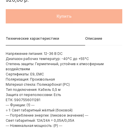
Купить
Технические характеристики
Описание
Напряжение питания: 12-36 В DC
Диапазон рабочих температур: -40°C до +55°C
Степень защиты: Герметичный, устойчив к атмосферным
воздействиям
Сертификаты: E9, EMC
Поляризация: Произвольная
Материал стекла: Поликарбонат (PC)
Тип подключения: Кабель 0,5 м
Защита от переполюсовки: Есть
ETK: 5907556011281
― Функции: (1) ―
○ 1: Свет габаритный жёлтый (боковой)
― Потребление энергии: (пиковое значение) ―
Свет габаритный: 12A/24A = 0,05A/0,05A
― Номинальная мощность: (P) ―