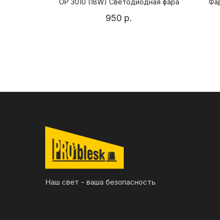
рабочего
ОР 3010 (18W) Светодиодная фара
Фа
950
р.
Наш свет - ваша безопасность