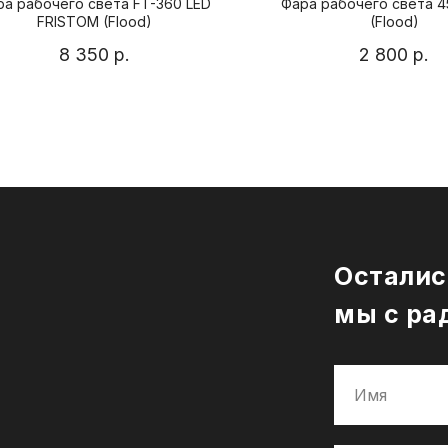
ра рабочего света FT-360 LED
Фара рабочего света 
FRISTOM (Flood)
(Flood)
8 350
р.
2 800
р.
Осталис
мы с ра