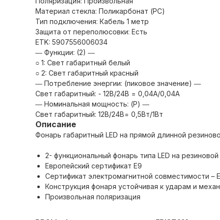
Поляризация: Произвольная
Материал стекла: Поликарбонат (PC)
Тип подключения: Кабель 1 метр
Защита от переполюсовки: Есть
ETK: 5907556006034
― Функции: (2) ―
○ 1: Свет габаритный белый
○ 2: Свет габаритный красный
― Потребление энергии: (пиковое значение) ―
Свет габаритный: - 12В/24В = 0,04А/0,04А
― Номинальная мощность: (P) ―
Свет габаритный: 12В/24В= 0,5Вт/1Вт
Описание
Фонарь габаритный LED на прямой длинной резинов
2- функциональный фонарь типа LED на резиново
Европейский сертификат E9
Сертификат электромагнитной совместимости – 
Конструкция фонаря устойчивая к ударам и меха
Произвольная поляризация