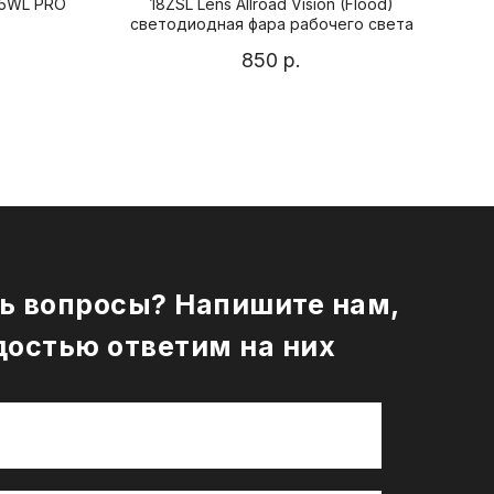
45WL PRO
18ZSL Lens Allroad Vision (Flood)
светодиодная фара рабочего света
850
р.
ь вопросы? Напишите нам,
достью ответим на них