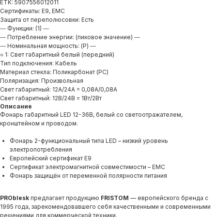
ETK: 5907556012011
Сертификаты: E9, EMC
Защита от переполюсовки: Есть
― Функции: (1) ―
― Потребление энергии: (пиковое значение) ―
― Номинальная мощность: (P) ―
○ 1: Свет габаритный белый (передний)
Тип подключения: Кабель
Материал стекла: Поликарбонат (PC)
Поляризация: Произвольная
Свет габаритный: 12A/24A = 0,08A/0,08A
Свет габаритный: 12В/24В = 1Вт/2Вт
Описание
Продукция
Фонарь габаритный LED 12-36В, белый со светоотражателем,
кронштейном и проводом.
О компании
Фонарь 2-функциональный типа LED – низкий уровень
Доставка и оплата
электропотребления
Европейский сертификат E9
Вопросы и ответы
Сертификат электромагнитной совместимости – EMC
Фонарь защищён от переменной полярности питания
Как купить?
Контакты
PROblesk
предлагает продукцию
FRISTOM
— европейского бренда с
1995 года, зарекомендовавшего себя качественными и современными
решениями для коммерческой техники.