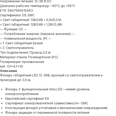
Напряжение питания: 12–36 В DC
Диапазон рабочих температур: –40°C до +55°C
ETK: 5907556015463
Сертификаты: E9, EMC
○ Свет габаритный: 12В/24В = 0,1А/0,01А
○ Свет габаритный: 12В/24В = 1,2Вт/2,4Вт
― Функции: (2) ―
― Потребление энергии: (пиковое значение) ―
― Номинальная мощность: (P) ―
○ 1: Свет габаритный белый
○ 2: Светоотражатель
Тип подключения: Провод 0,5 м
Материал стекла: Поликарбонат (PC)
Поляризация: произвольная
lwh: 121x47x19
Описание
Фонарь габаритный LED 12-36В, красный со светоотражателем и
Продукция
проводом дл. 0,5 м.
О компании
Фонарь 2-функциональный типа LED – низкий уровень
электропотребления
Доставка и оплата
Европейский сертификат E9
Сертификат электромагнитной совместимости – EMC
Вопросы и ответы
Конструкция фонаря устойчивая к механическим повреждениям
Фонарь защищён от переменной полярности питания
Как купить?