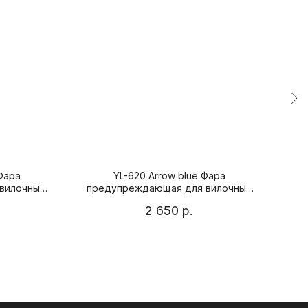
 Фара
YL-620 Arrow blue Фара
18W
вилочных
предупреждающая для вилочных
погрузчиков (синяя стрелка)
2 650
р.