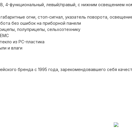
В, 4-функциональный, левый/правый, с нижним освещением ном
абаритные огни, стоп-сигнал, указатель поворота, освещени
бота без ошибок на приборной панели
прицепы, полуприцепы, сельхозтехнику
 EMC
текло из PC-пластика
ыли и влаги
йского бренда с 1995 года, зарекомендовавшего себя каче