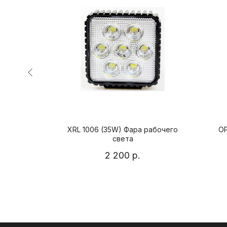
тодиодная
XRL 1006 (35W) Фара рабочего
OP
ета
света
2 200
р.