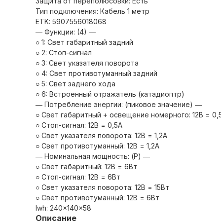
Защита от переполюсовки: Есть
Тип подключения: Кабель 1 метр
ETK: 5907556018068
― Функции: (4) ―
○ 1: Свет габаритный задний
○ 2: Стоп-сигнал
○ 3: Свет указателя поворота
○ 4: Свет противотуманный задний
○ 5: Cвет заднего хода
○ 6: Встроенный отражатель (катадиоптр)
― Потребление энергии: (пиковое значение) ―
○ Свет габаритный + освещение номерного: 12В = 0,
○ Стоп-сигнал: 12В = 0,5А
○ Свет указателя поворота: 12В = 1,2А
○ Свет противотуманный: 12В = 1,2А
― Номинальная мощность: (P) ―
○ Свет габаритный: 12В = 6Вт
○ Стоп-сигнал: 12В = 6Вт
○ Свет указателя поворота: 12В = 15Вт
○ Свет противотуманный: 12В = 6Вт
lwh: 240x140x58
Описание