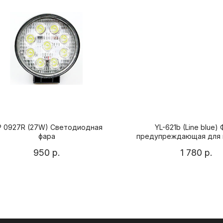
 0927R (27W) Светодиодная
YL-621b (Line blue)
фара
предупреждающая для 
погрузчиков
950
р.
1 780
р.