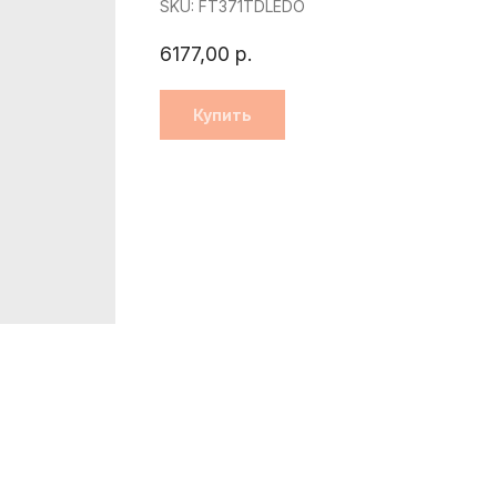
SKU:
FT371TDLEDO
6177,00
р.
Купить