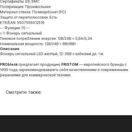
Сертификаты: E9, EMC
Поляризация: Произвольная
Материал стекла: Поликарбонат (PC)
Продукция
Защита от переполюсовки: Есть
О компании
ETK/EAN: 5907556012516
― Функции: (1) ―
Доставка и оплата
○ 1: Фонарь cигнальный
Пиковое потребление энергии: 12В/24В = 0,6A/0,3A
Вопросы и ответы
Номинальная мощность: 12В/24В = 8Вт/8Вт
Описание
Как купить?
Фонарь cигнальный LED жёлтый, 12-36В с кабелем дл. 1 м.
Контакты
PROblesk
предлагает продукцию
FRISTOM
— европейского бренда с
1995 года, зарекомендовавшего себя качественными и современными
решениями для коммерческой техники.
Смотрите также: