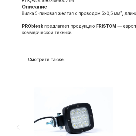
ETK/EAN: 5907556007116
Описание
Вилка 5-пиновая жёлтая с проводом 5x0,5 мм², длино
PROblesk
предлагает продукцию
FRISTOM
— европе
коммерческой техники.
Смотрите также: