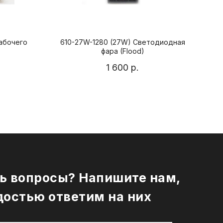
рабочего
610-27W-1280 (27W) Светодиодная
O
фара (Flood)
1 600
р.
ь вопросы? Напишите нам,
достью ответим на них