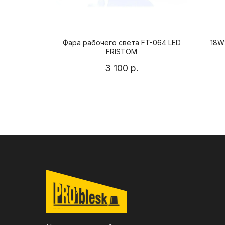
7WS STE
Фара рабочего света FT-064 LED
18W
FRISTOM
3 100
р.