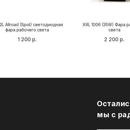
2L Allroad (Spot) светодиодная
XRL 1006 (35W) Фара 
фара рабочего света
света
1 200
р.
2 200
р.
Осталис
мы с ра